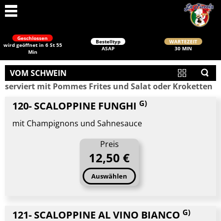
Geschlossen
Bestelltyp
WARTEZEIT
wird geöffnet in 6 St 55
ASAP
30 MIN
Min
VOM SCHWEIN
serviert mit Pommes Frites und Salat oder Kroketten
G)
120- SCALOPPINE FUNGHI
mit Champignons und Sahnesauce
Schließen
Preis
12,50 €
Auswählen
G)
121- SCALOPPINE AL VINO BIANCO