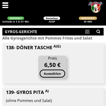
GEÖFFNET
Bestelltyp
WARTEZEIT
Schließt in 3 St 51 Min
ASAP
30 MIN
GYROS-GERICHTE
Alle Gyrosgerichte mit Pommes Frites und Salat
A)G)
138- DÖNER TASCHE
Preis
6,50 €
Schließen
Auswählen
A)
139- GYROS PITA
(ohne Pommes und Salat)