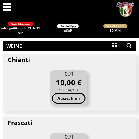
Geschlossen
Bestelltyp
WARTEZEIT
wird geöffnet in 17 St 32
ASAP
30 MIN
Min
WEINE
Chianti
0,7l
10,00 €
Schließen
1,0 l. 14,29 €
Auswählen
Frascati
0,7l